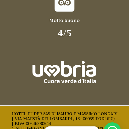
Molto buono
4/5
HOTEL TUDER SAS DI ISAURO E MASSIMO LONGARI
| VIA MAESTÀ DEI LOMBARDI , 13 -06059 TODI (PG)
| P.IVA 00546380544
CIN: IT054052A101006260 | CIR: 054052A101006260 |