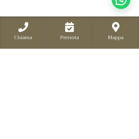
Chiama
Prenota
Mappa
HOTEL TVDER
L’Hotel Tvder è aperto tutto l’anno, dispone di una
Sala attrezzata per Riunioni di Lavoro e Meeting,
due sale per Banchetti e Ricevimenti, di un ampio
parcheggio e garage privato, di sala Tv e
conversazione, di ascensore e di tutti i conforts per
disabili.
CONTATTI
Via Maesta’ dei Lombardi, 13 06059 TODI